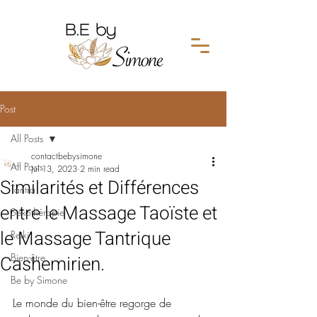
Post
All Posts
contactbebysimone
All Posts
Jul 13, 2023
2 min read
Similarités et Différences
Tantra
entre le Massage Taoïste et
Sexothérapie
le Massage Tantrique
Reiki
Bien-être
Cashemirien.
Be by Simone
Le monde du bien-être regorge de 