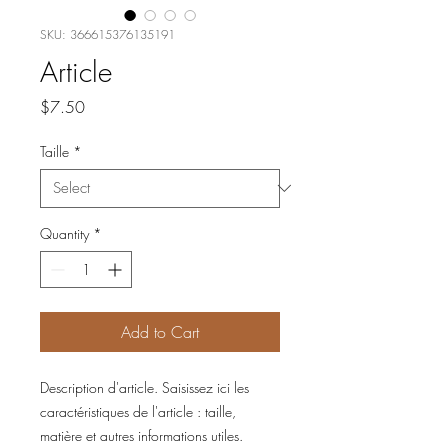
SKU: 366615376135191
Article
Price
$7.50
Taille
*
Quantity
*
Add to Cart
Description d'article. Saisissez ici les 
caractéristiques de l'article : taille, 
matière et autres informations utiles.