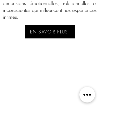
dimensions émotionnelles, relationnelles et
inconscientes qui influencent nos expériences
intimes.
EN SAVOIR PLUS
Le massage bien-être, tantrique, cachemirien,
l'énergétique, le Tantra, la Sexothérapie