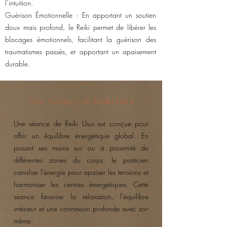
l’intuition.
Guérison Émotionnelle : En apportant un soutien
doux mais profond, le Reiki permet de libérer les
blocages émotionnels, facilitant la guérison des
traumatismes passés, et apportant un apaisement
durable.
Une Séance de Reiki Usui
Une séance de Reiki Usui est conçue pour
offrir un équilibre énergétique global. En
posant ses mains sur ou à proximité de
différentes zones du corps, le praticien
canalise l’énergie pour apaiser les tensions et
harmoniser les centres énergétiques. Cette
séance favorise la relaxation, l'équilibre
intérieur et une connexion profonde avec soi-
même.