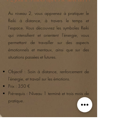
( 2 jours, 3 mois après le Niveau 1 )
Au niveau 2, vous apprenez à pratiquer le
Reiki à distance, à travers le temps et
l’espace. Vous découvrez les symboles Reiki
qui intensifient et orientent l’énergie, vous
permettant de travailler sur des aspects
émotionnels et mentaux, ainsi que sur des
situations passées et futures.
Objectif : Soin à distance, renforcement de
l’énergie, et travail sur les émotions.
Prix : 350 €
Pré-requis : Niveau 1 terminé et trois mois de
pratique.
Initiation Reiki Niveau 3 – Maîtrise
et Connexion Spirituelle