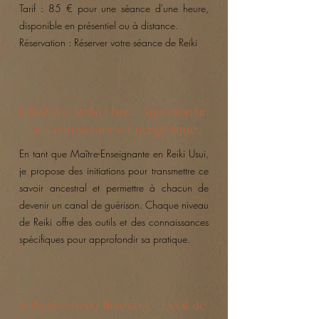
Tarif : 85 € pour une séance d'une heure,
disponible en présentiel ou à distance.
Réservation : Réserver votre séance de Reiki​
Initiations Reiki Usui : Approfondir
la Connaissance Énergétique
En tant que Maître-Enseignante en Reiki Usui,
je propose des initiations pour transmettre ce
savoir ancestral et permettre à chacun de
devenir un canal de guérison. Chaque niveau
de Reiki offre des outils et des connaissances
spécifiques pour approfondir sa pratique.
Initiation Reiki Niveau 1 – Éveil de