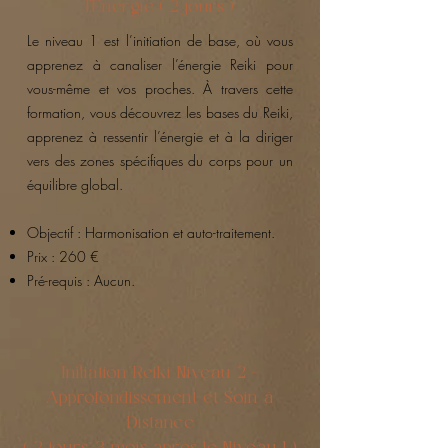
l’Énergie ( 2 jours )
Le niveau 1 est l’initiation de base, où vous
apprenez à canaliser l’énergie Reiki pour
vous-même et vos proches. À travers cette
formation, vous découvrez les bases du Reiki,
apprenez à ressentir l’énergie et à la diriger
vers des zones spécifiques du corps pour un
équilibre global.
Objectif : Harmonisation et auto-traitement.
Prix : 260 €
Pré-requis : Aucun.
Initiation Reiki Niveau 2 –
Approfondissement et Soin à
Distance